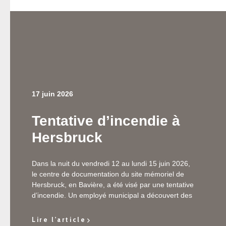
17 juin 2026
Tentative d’incendie à
Hersbruck
Dans la nuit du vendredi 12 au lundi 15 juin 2026,
le centre de documentation du site mémoriel de
Hersbruck, en Bavière, a été visé par une tentative
d’incendie. Un employé municipal a découvert des
traces de suie sur la façade du bâtiment ainsi que
des objets ayant servi à essayer d’allumer un feu,
Lire l'article