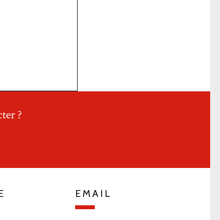
ter ?
E
EMAIL