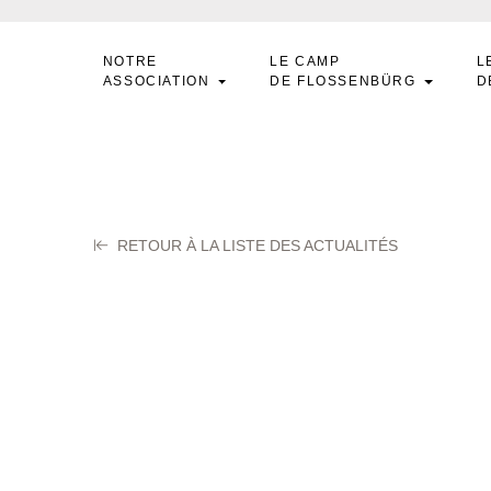
NOTRE
LE CAMP
L
ASSOCIATION
DE FLOSSENBÜRG
D
RETOUR À LA LISTE DES ACTUALITÉS
ERRASSE Jacques
ier 2026