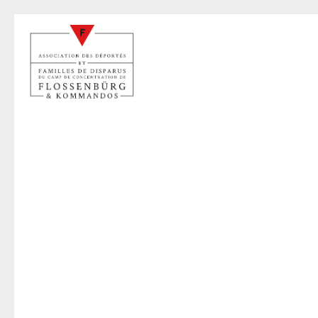
T
14 févr