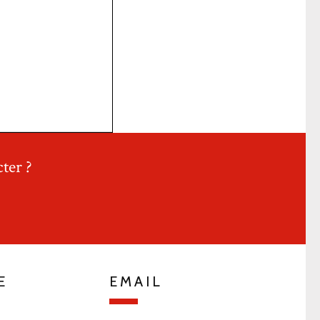
ter ?
E
EMAIL