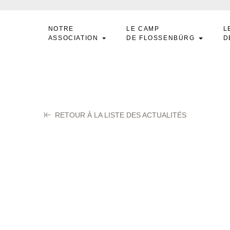
NOTRE
LE CAMP
L
ASSOCIATION
DE FLOSSENBÜRG
D
RETOUR À LA LISTE DES ACTUALITÉS
ACQUET Raymon
obre 2025