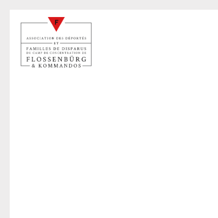
J
21 oct