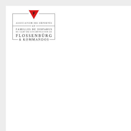
H
14 oct