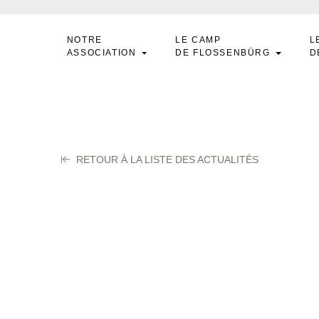
NOTRE
LE CAMP
L
ASSOCIATION
DE FLOSSENBÜRG
D
RETOUR À LA LISTE DES ACTUALITÉS
UZARD Adrien
obre 2025