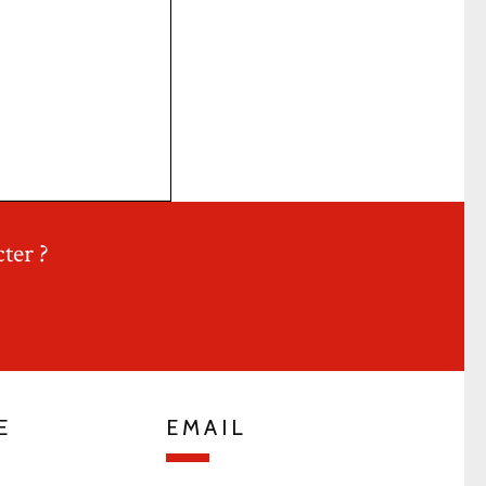
ter ?
E
EMAIL