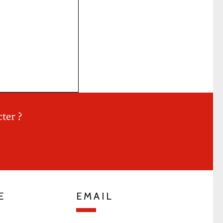
ter ?
E
EMAIL