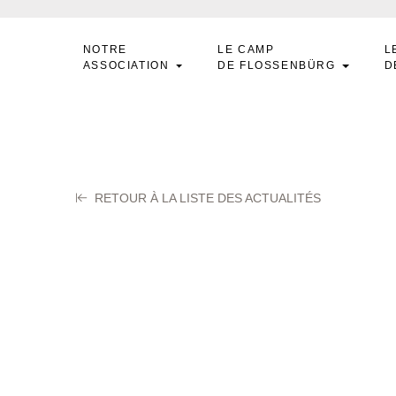
NOTRE
LE CAMP
L
ASSOCIATION
DE FLOSSENBÜRG
D
RETOUR À LA LISTE DES ACTUALITÉS
USSON Henri
obre 2025