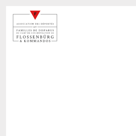
H
14 oct