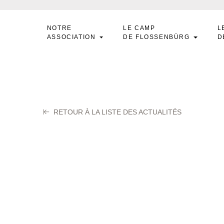
NOTRE
LE CAMP
L
ASSOCIATION
DE FLOSSENBÜRG
D
RETOUR À LA LISTE DES ACTUALITÉS
EBERT Georges
obre 2025