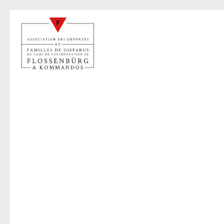
H
13 oct