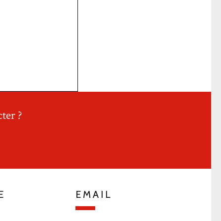
ter ?
E
EMAIL