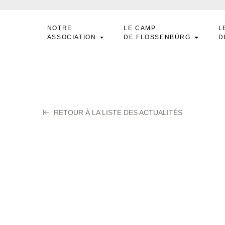
NOTRE
LE CAMP
L
ASSOCIATION
DE FLOSSENBÜRG
D
RETOUR À LA LISTE DES ACTUALITÉS
ANS Marie-Thérè
obre 2025