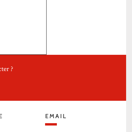
ter ?
E
EMAIL