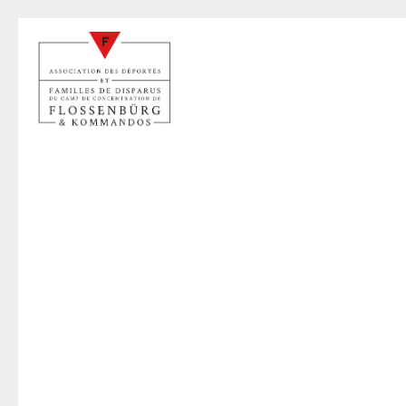
H
13 oct