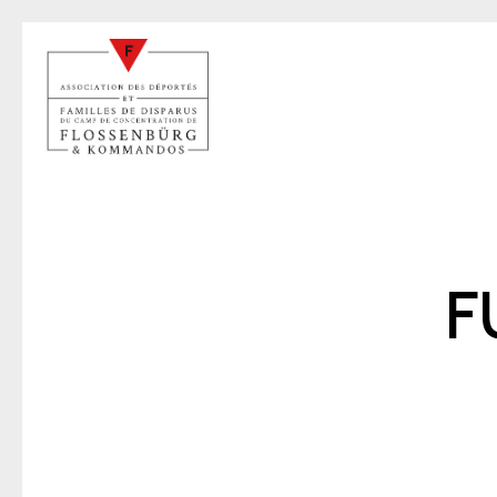
F
A
27 sep