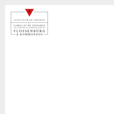
F
26 sep