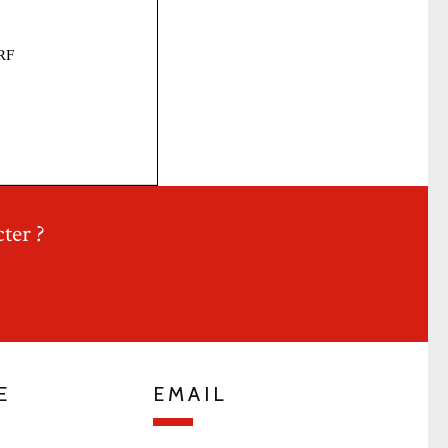
ter ?
E
EMAIL