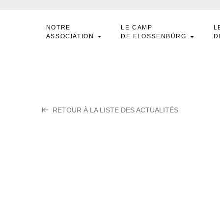
NOTRE
LE CAMP
L
ASSOCIATION
DE FLOSSENBÜRG
D
RETOUR À LA LISTE DES ACTUALITÉS
ORTUNADE Pierr
tembre 2025