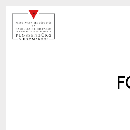
F
M
26 sep