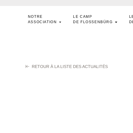
NOTRE
LE CAMP
L
ASSOCIATION
DE FLOSSENBÜRG
D
RETOUR À LA LISTE DES ACTUALITÉS
RTZBISCHOFF Jac
tembre 2025