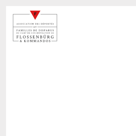
E
22 sep