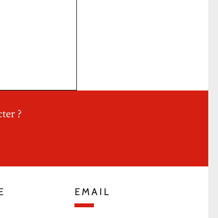
ter ?
E
EMAIL