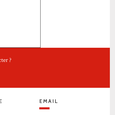
ter ?
E
EMAIL