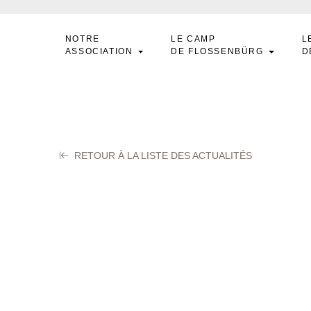
NOTRE
LE CAMP
L
ASSOCIATION
DE FLOSSENBÜRG
D
RETOUR À LA LISTE DES ACTUALITÉS
NGLINGER Albert
tembre 2025