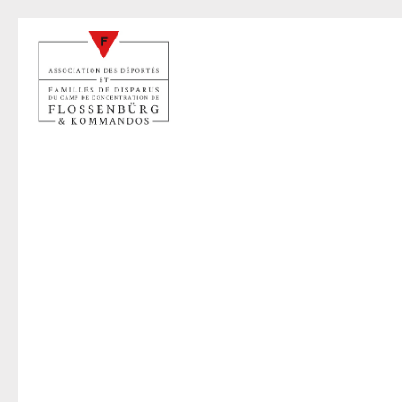
E
22 sep