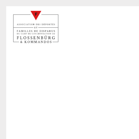
D
17 sep