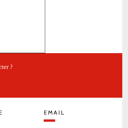
ter ?
E
EMAIL