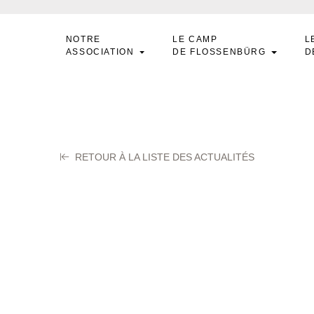
NOTRE
LE CAMP
L
ASSOCIATION
DE FLOSSENBÜRG
D
RETOUR À LA LISTE DES ACTUALITÉS
oolaeghe Théodo
tembre 2025