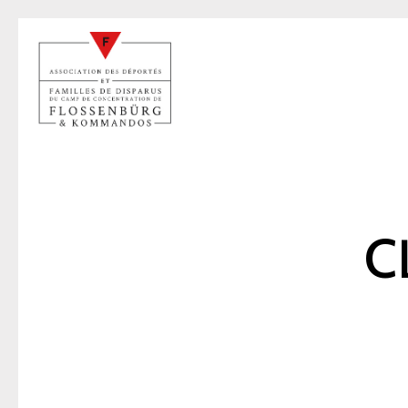
C
1
17 juil