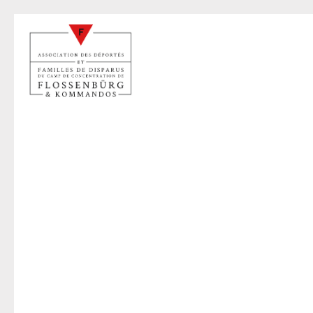
C
15 juil