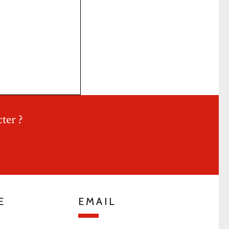
ter ?
E
EMAIL