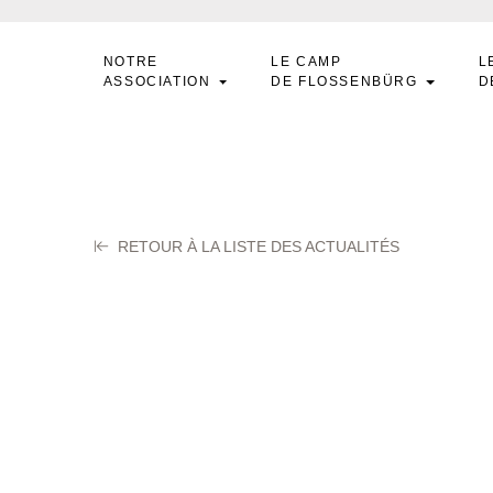
NOTRE
LE CAMP
L
ASSOCIATION
DE FLOSSENBÜRG
D
RETOUR À LA LISTE DES ACTUALITÉS
HEVALIER Fernan
let 2024