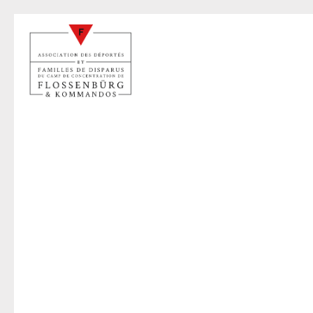
C
15 juil