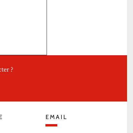
ter ?
E
EMAIL