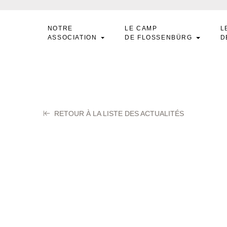
NOTRE
LE CAMP
L
ASSOCIATION
DE FLOSSENBÜRG
D
RETOUR À LA LISTE DES ACTUALITÉS
HARLEUX Albert
let 2024