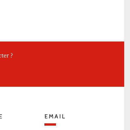
ter ?
E
EMAIL