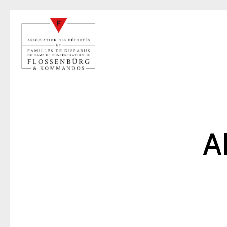
A
L
26 jui