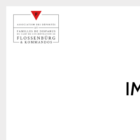
I
W
22 mai