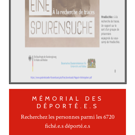
MÉMORIAL DES
DÉPORTÉ.E.S
Recherchez les personnes parmi les 6720
fiché.e.s déporté.e.s