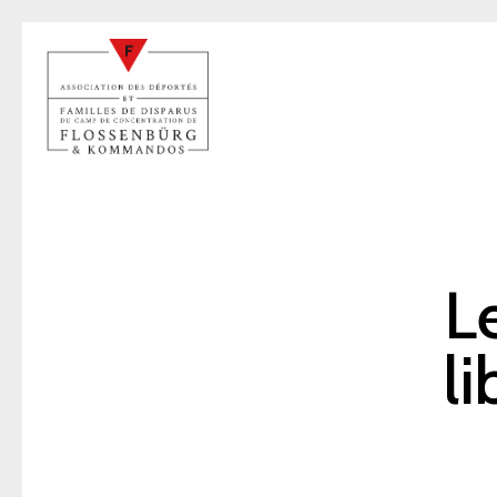
Le
li