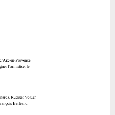
s d’Aix-en-Provence.
ner l’armistice, le
inard), Rüdiger Vogler
François Berléand