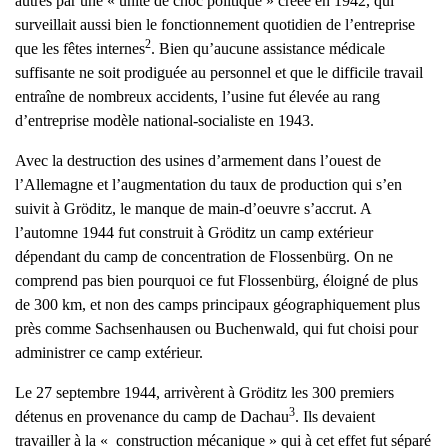
autres par une « unité de choc politique » créée en 1942, qui
surveillait aussi bien le fonctionnement quotidien de l’entreprise
2
que les fêtes internes
. Bien qu’aucune assistance médicale
suffisante ne soit prodiguée au personnel et que le difficile travail
entraîne de nombreux accidents, l’usine fut élevée au rang
d’entreprise modèle national-socialiste en 1943.
Avec la destruction des usines d’armement dans l’ouest de
l’Allemagne et l’augmentation du taux de production qui s’en
suivit à Gröditz, le manque de main-d’oeuvre s’accrut. A
l’automne 1944 fut construit à Gröditz un camp extérieur
dépendant du camp de concentration de Flossenbürg. On ne
comprend pas bien pourquoi ce fut Flossenbürg, éloigné de plus
de 300 km, et non des camps principaux géographiquement plus
près comme Sachsenhausen ou Buchenwald, qui fut choisi pour
administrer ce camp extérieur.
Le 27 septembre 1944, arrivèrent à Gröditz les 300 premiers
3
détenus en provenance du camp de Dachau
. Ils devaient
travailler à la « construction mécanique » qui à cet effet fut séparé