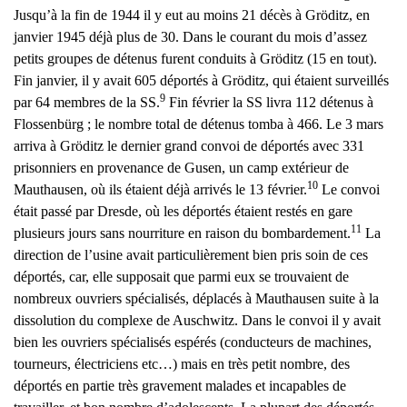
Jusqu’à la fin de 1944 il y eut au moins 21 décès à Gröditz, en
janvier 1945 déjà plus de 30. Dans le courant du mois d’assez
petits groupes de détenus furent conduits à Gröditz (15 en tout).
Fin janvier, il y avait 605 déportés à Gröditz, qui étaient surveillés
9
par 64 membres de la SS.
Fin février la SS livra 112 détenus à
Flossenbürg ; le nombre total de détenus tomba à 466. Le 3 mars
arriva à Gröditz le dernier grand convoi de déportés avec 331
prisonniers en provenance de Gusen, un camp extérieur de
10
Mauthausen, où ils étaient déjà arrivés le 13 février.
Le convoi
était passé par Dresde, où les déportés étaient restés en gare
11
plusieurs jours sans nourriture en raison du bombardement.
La
direction de l’usine avait particulièrement bien pris soin de ces
déportés, car, elle supposait que parmi eux se trouvaient de
nombreux ouvriers spécialisés, déplacés à Mauthausen suite à la
dissolution du complexe de Auschwitz. Dans le convoi il y avait
bien les ouvriers spécialisés espérés (conducteurs de machines,
tourneurs, électriciens etc…) mais en très petit nombre, des
déportés en partie très gravement malades et incapables de