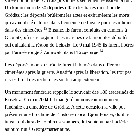
située non loin de là. Trois prisonniers seulement réussirent à fuir.
Un kommando de 30 déportés effaça les traces du crime de
Gröditz : les déportés brûlèrent les actes et exhumèrent les morts
qui avaient été enterrés dans l’enceinte de l’usine pour les inhumer
13
dans des cimetières.
Ensuite, ils furent conduits en camions à
Glaubitz, où ils rejoignirent les marches de la mort des déportés
qui quittaient la région de Leipzig. Le 9 mai 1945 ils furent libérés
14
par l’armée rouge à Zinnwald dans l’Erzgebirge.
Les déportés morts à Gröditz furent inhumés dans différents
cimetières après la guerre. Aussitôt après la libération, les troupes
russes firent des recherches sur le camp extérieur.
Un monument funéraire rappelle le souvenir des 186 assassinés de
Koselitz. En mai 2004 fut inauguré un nouveau monument
funéraire au cimetière de Gröditz. A cette occasion la ville put
présenter une brochure de l’historien local Egon Förster, dont le
travail qui dura de nombreuses années, fut soutenu par l’aciérie
aujourd’hui à Georgsmarienhütte.