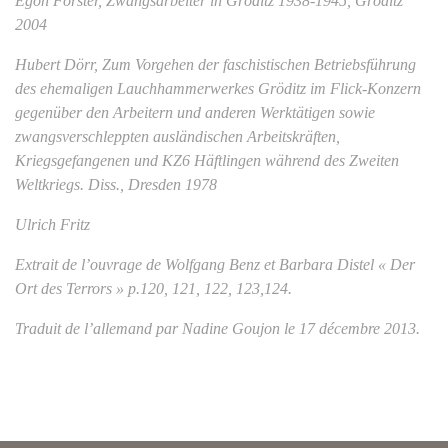
Egon Förster, Zwangsarbeiter in Gröditz 1938-1945, Gröditz
2004
Hubert Dörr, Zum Vorgehen der faschistischen Betriebsführung
des ehemaligen Lauchhammerwerkes Gröditz im Flick-Konzern
gegenüber den Arbeitern und anderen Werktätigen sowie
zwangsverschleppten ausländischen Arbeitskräften,
Kriegsgefangenen und KZ6 Häftlingen während des Zweiten
Weltkriegs. Diss., Dresden 1978
Ulrich Fritz
Extrait de l’ouvrage de Wolfgang Benz et Barbara Distel « Der
Ort des Terrors » p.120, 121, 122, 123,124.
Traduit de l’allemand par Nadine Goujon le 17 décembre 2013.