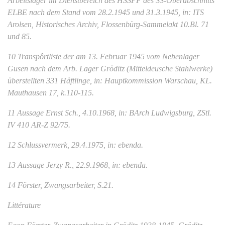
Arbeitslager im Dienstbereich des HSSPF des SS-Oberabschnitts
ELBE nach dem Stand vom 28.2.1945 und 31.3.1945, in: ITS
Arolsen, Historisches Archiv, Flossenbürg-Sammelakt 10.Bl. 71
und 85.
10 Transpôrtliste der am 13. Februar 1945 vom Nebenlager
Gusen nach dem Arb. Lager Gröditz (Mitteldeusche Stahlwerke)
überstellten 331 Häftlinge, in: Hauptkommission Warschau, KL.
Mauthausen 17, k.110-115.
11 Aussage Ernst Sch., 4.10.1968, in: BArch Ludwigsburg, ZStl.
IV 410 AR-Z 92/75.
12 Schlussvermerk, 29.4.1975, in: ebenda.
13 Aussage Jerzy R., 22.9.1968, in: ebenda.
14 Förster, Zwangsarbeiter, S.21.
Littérature