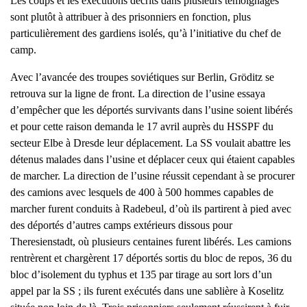
Les coups et les exécutions décrits dans plusieurs témoignages
sont plutôt à attribuer à des prisonniers en fonction, plus
particulièrement des gardiens isolés, qu’à l’initiative du chef de
camp.
Avec l’avancée des troupes soviétiques sur Berlin, Gröditz se
retrouva sur la ligne de front. La direction de l’usine essaya
d’empêcher que les déportés survivants dans l’usine soient libérés
et pour cette raison demanda le 17 avril auprès du HSSPF du
secteur Elbe à Dresde leur déplacement. La SS voulait abattre les
détenus malades dans l’usine et déplacer ceux qui étaient capables
de marcher. La direction de l’usine réussit cependant à se procurer
des camions avec lesquels de 400 à 500 hommes capables de
marcher furent conduits à Radebeul, d’où ils partirent à pied avec
des déportés d’autres camps extérieurs dissous pour
Theresienstadt, où plusieurs centaines furent libérés. Les camions
rentrèrent et chargèrent 17 déportés sortis du bloc de repos, 36 du
bloc d’isolement du typhus et 135 par tirage au sort lors d’un
appel par la SS ; ils furent exécutés dans une sablière à Koselitz