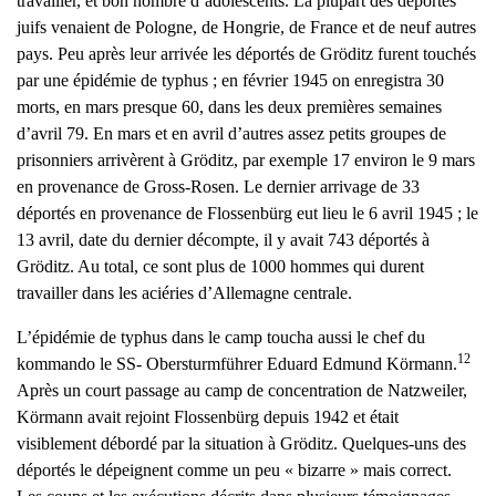
travailler, et bon nombre d’adolescents. La plupart des déportés
juifs venaient de Pologne, de Hongrie, de France et de neuf autres
pays. Peu après leur arrivée les déportés de Gröditz furent touchés
par une épidémie de typhus ; en février 1945 on enregistra 30
morts, en mars presque 60, dans les deux premières semaines
d’avril 79. En mars et en avril d’autres assez petits groupes de
prisonniers arrivèrent à Gröditz, par exemple 17 environ le 9 mars
en provenance de Gross-Rosen. Le dernier arrivage de 33
déportés en provenance de Flossenbürg eut lieu le 6 avril 1945 ; le
13 avril, date du dernier décompte, il y avait 743 déportés à
Gröditz. Au total, ce sont plus de 1000 hommes qui durent
travailler dans les aciéries d’Allemagne centrale.
L’épidémie de typhus dans le camp toucha aussi le chef du
12
kommando le SS- Obersturmführer Eduard Edmund Körmann.
Après un court passage au camp de concentration de Natzweiler,
Körmann avait rejoint Flossenbürg depuis 1942 et était
visiblement débordé par la situation à Gröditz. Quelques-uns des
déportés le dépeignent comme un peu « bizarre » mais correct.