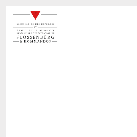
Y
29 juil