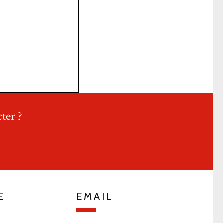
ter ?
E
EMAIL