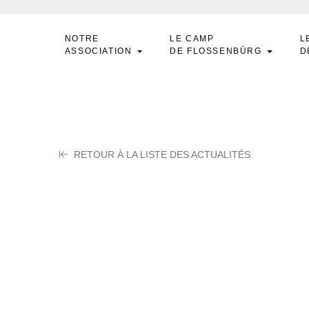
NOTRE
LE CAMP
L
ASSOCIATION
DE FLOSSENBÜRG
D
RETOUR À LA LISTE DES ACTUALITÉS
AKAR Robert
let 2025