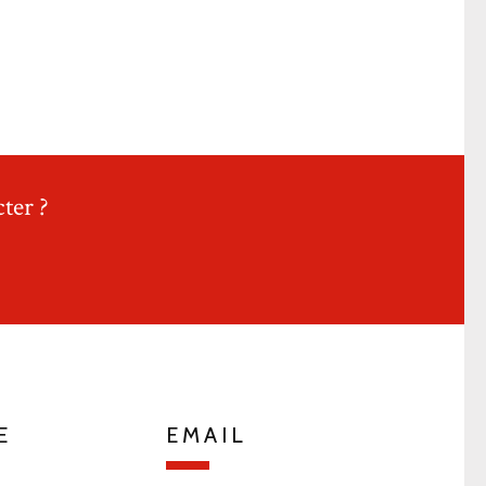
ter ?
E
EMAIL