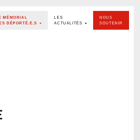
E MÉMORIAL
LES
NOUS
ES DÉPORTÉ.E.S
ACTUALITÉS
SOUTENIR
E