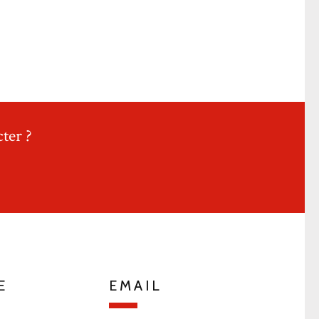
ter ?
E
EMAIL