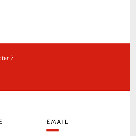
ter ?
E
EMAIL