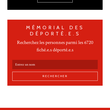
MÉMORIAL DES
DÉPORTÉ.E.S
Recherchez les personnes parmi les 6720
fiché.e.s déporté.e.s
RECHERCHER