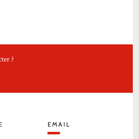
ter ?
E
EMAIL