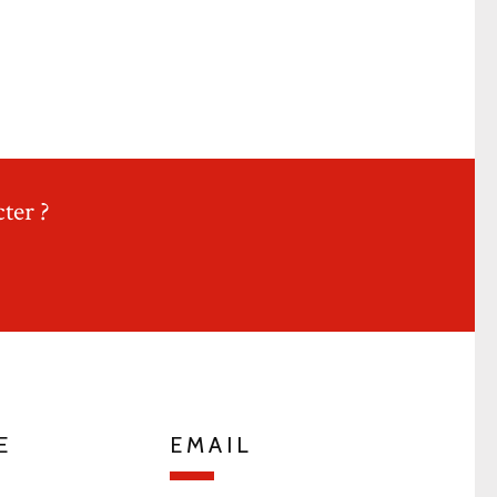
ter ?
E
EMAIL