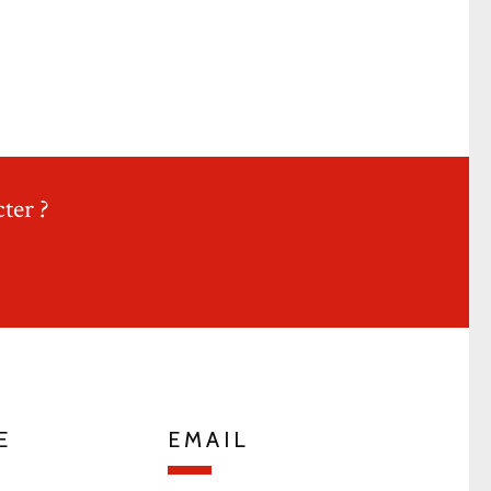
ter ?
E
EMAIL