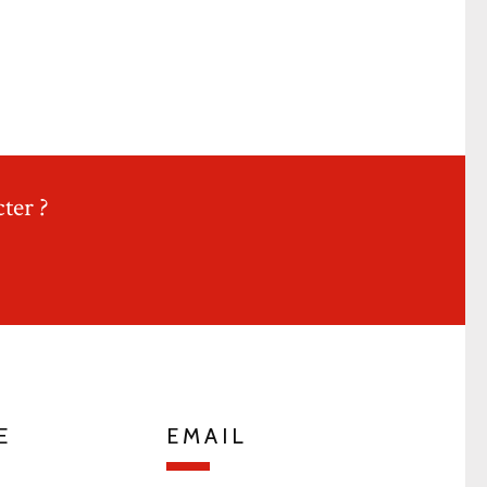
ter ?
E
EMAIL