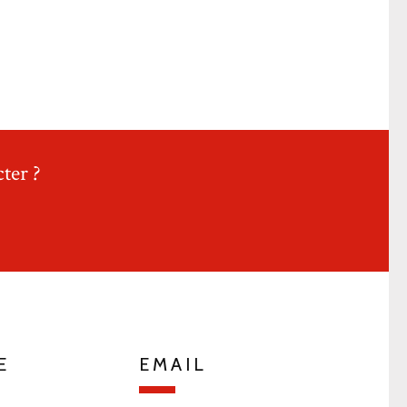
ter ?
E
EMAIL