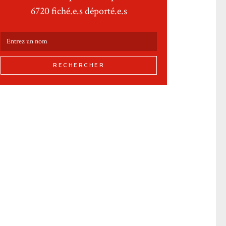
6720 fiché.e.s déporté.e.s
RECHERCHER