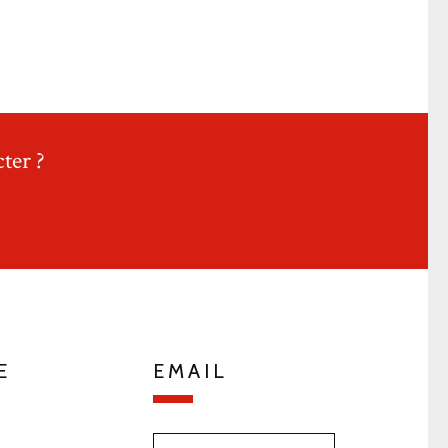
ter ?
E
EMAIL