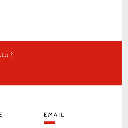
ter ?
E
EMAIL