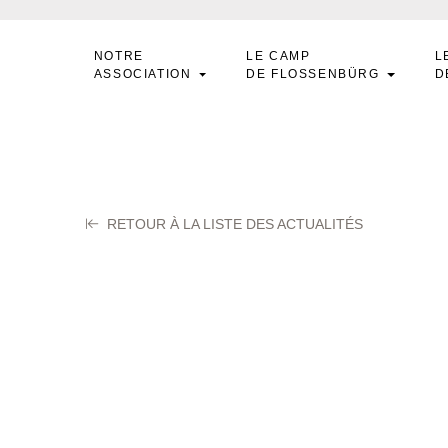
NOTRE
LE CAMP
L
ASSOCIATION
DE FLOSSENBÜRG
D
RETOUR À LA LISTE DES ACTUALITÉS
ouard Marcelle
tembre 2025