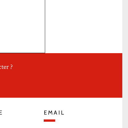
ter ?
E
EMAIL