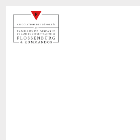
D
17 sep