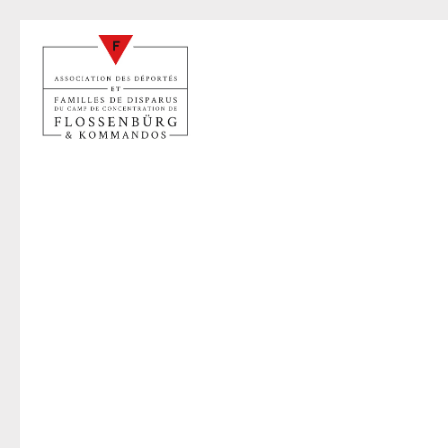
D
3 sept