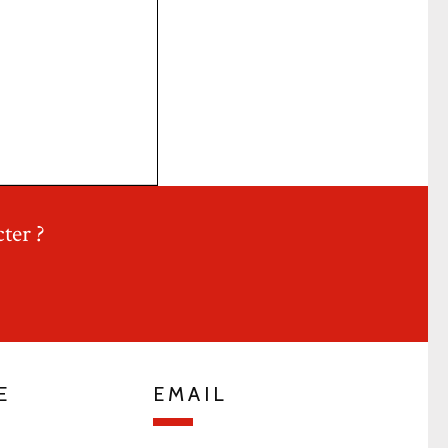
ter ?
E
EMAIL