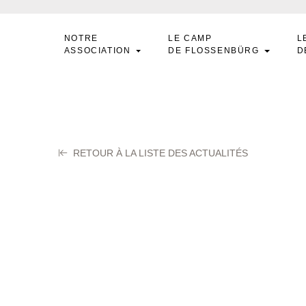
NOTRE
LE CAMP
L
ASSOCIATION
DE FLOSSENBÜRG
D
RETOUR À LA LISTE DES ACTUALITÉS
anilenkoff Marie
embre 2025