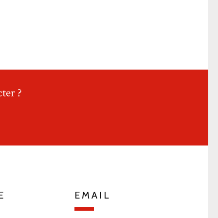
ter ?
E
EMAIL