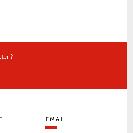
ter ?
E
EMAIL