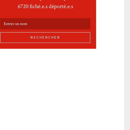
6720 fiché.e.s déporté.e.s
RECHERCHER