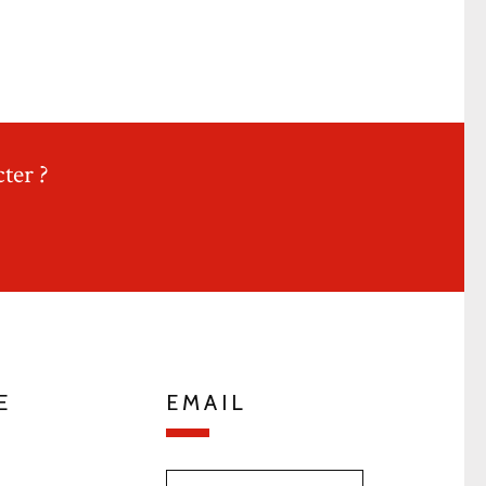
ter ?
E
EMAIL