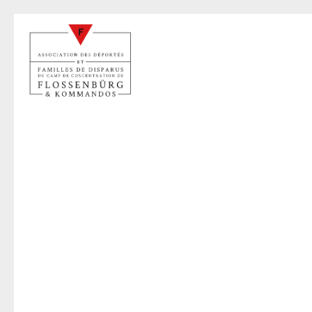
B
28 févr