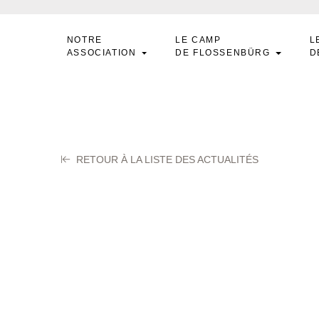
NOTRE
LE CAMP
L
ASSOCIATION
DE FLOSSENBÜRG
D
RETOUR À LA LISTE DES ACTUALITÉS
EDU Paul
ier 2024