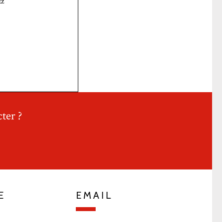
ter ?
E
EMAIL