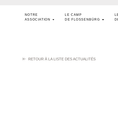
NOTRE
LE CAMP
L
ASSOCIATION
DE FLOSSENBÜRG
D
RETOUR À LA LISTE DES ACTUALITÉS
EAUDOIN Francoi
ier 2024