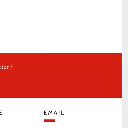
ter ?
E
EMAIL