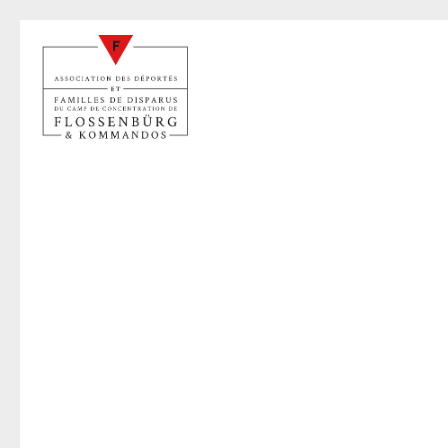
B
28 févr