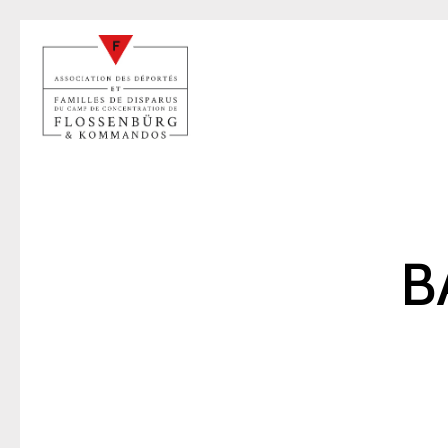
B
M
26 févr