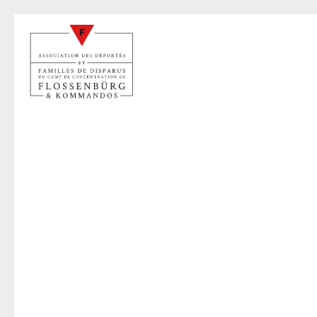
B
26 févr