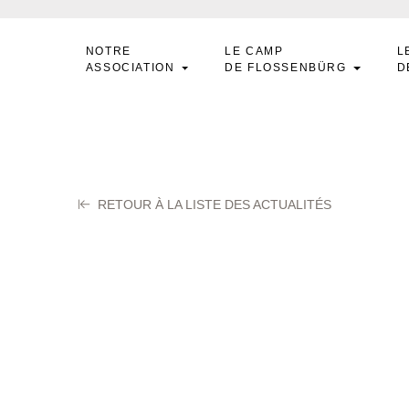
NOTRE
LE CAMP
L
ASSOCIATION
DE FLOSSENBÜRG
D
RETOUR À LA LISTE DES ACTUALITÉS
ARRENECHE Jose
ier 2024