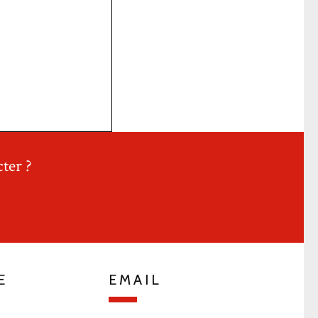
ter ?
E
EMAIL