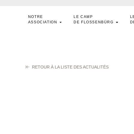
NOTRE
LE CAMP
L
ASSOCIATION
DE FLOSSENBÜRG
D
RETOUR À LA LISTE DES ACTUALITÉS
ALUSSO Pierre
ier 2024