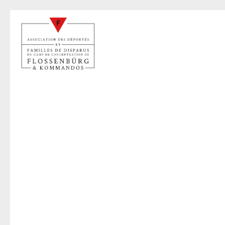
B
22 févr