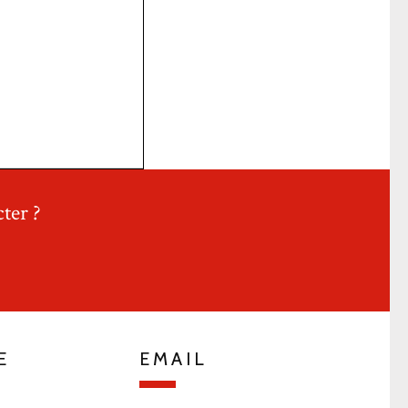
ter ?
E
EMAIL