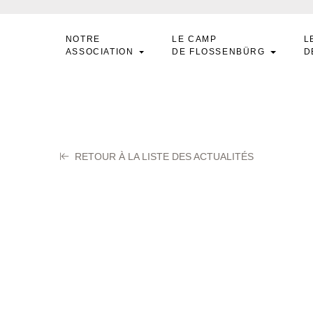
NOTRE
LE CAMP
L
ASSOCIATION
DE FLOSSENBÜRG
D
RETOUR À LA LISTE DES ACTUALITÉS
ALLA Jean Marie
ier 2024