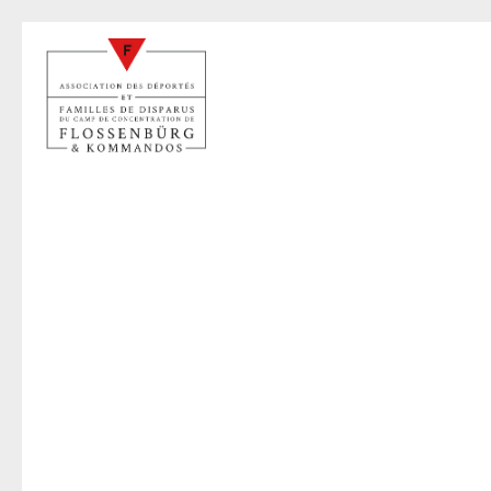
B
22 févr