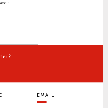
ter ?
E
EMAIL